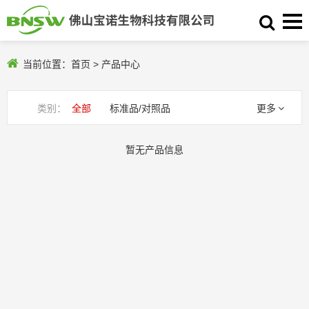
当前位置：
首页
>
产品中心
类别：
全部
标准品/对照品
更多
药物杂质对照品
比色液
标准物质
暂无产品信息
鲎试剂
化学试剂
菌种
生化试剂
培养基
血清
生物指示剂
试剂盒
色谱耗材
身体防护
样品前处理
乳胶管